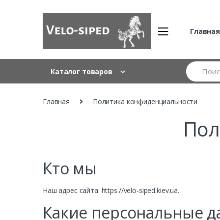
Skip
Skip
to
to
navigation
content
Главна
Search
Каталог товаров
for:
Главная
Политика конфиденциальности
Пол
Кто мы
Наш адрес сайта: https://velo-siped.kiev.ua.
Какие персональные д