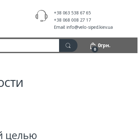
+38 063 538 67 65
+38 068 008 27 17
Email: info@velo-siped.kiev.ua
0
грн.
0
ости
й целью