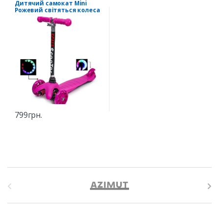
Дитячий самокат Mini
Рожевий світяться колеса
799
грн.
B
r
a