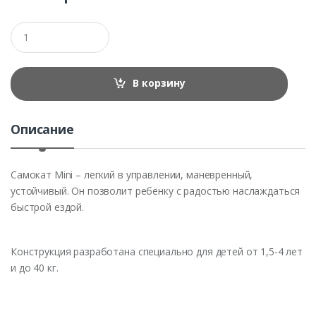
Q
u
a
n
t
В корзину
i
t
y
Описание
Самокат Mini – легкий в управлении, маневренный,
устойчивый. Он позволит ребёнку с радостью наслаждаться
быстрой ездой.
Конструкция разработана специально для детей от 1,5-4 лет
и до 40 кг.