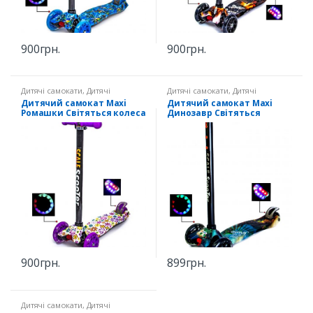
900
грн.
900
грн.
Дитячі самокати
,
Дитячі
Дитячі самокати
,
Дитячі
самокати Maxi Світяться колеса
самокати Maxi Світяться колеса
Дитячий самокат Maxi
Дитячий самокат Maxi
Ромашки Світяться колеса
Динозавр Світяться
колеса
900
грн.
899
грн.
Дитячі самокати
,
Дитячі
самокати Mini Світяться колеса