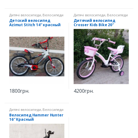
Дитячі велосипеди
,
Велосипеди
Дитячі велосипеди
,
Велосипеди
14" зріст 90-107 см
20" зріст 120-140 см
Детский велосипед
Дитячий велосипед
Azimut Stitch 14″ красный
Crosser Kids Bike 20″
Рожевий
1800
грн.
4200
грн.
Дитячі велосипеди
,
Велосипеди
16" зріст 100-116 см
Велосипед Hammer Hunter
16″ Красный