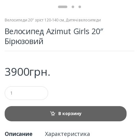
Велосипеди 20" зріст 120-140 см
,
Дитячі велосипеди
Велосипед Azimut Girls 20″
Бірюзовий
3900
грн.
Q
u
a
n
t
В корзину
i
t
y
Описание
Характеристика