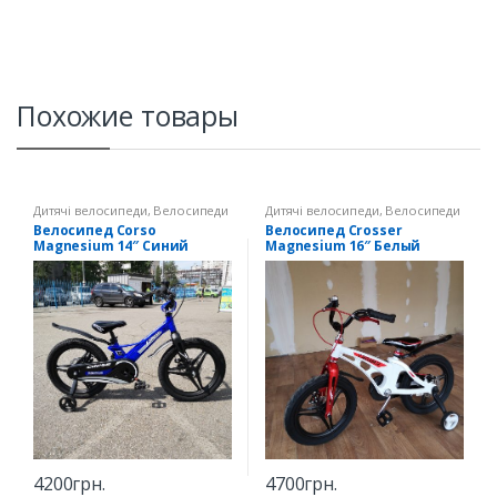
Похожие товары
Дитячі велосипеди
,
Велосипеди
Дитячі велосипеди
,
Велосипеди
14" зріст 90-107 см
16" зріст 100-116 см
Велосипед Corso
Велосипед Crosser
Magnesium 14″ Синий
Magnesium 16″ Белый
4200
грн.
4700
грн.