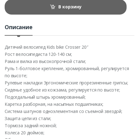
t
В корзину
i
t
y
Описание
Дитячий велосипед Kids bike Crosser 20″
Рост велосипедиста 120-140 см;
Рама и вилка из высокопрочной стали;
Руль 1-болтовое крепление, хромированный, регулируется
по высоте;
Рулевые накладки Эргономические прорезиненные грипсы;
Сиденье удобное из кожзама, регулируется по высоте;
Подседальный штырь хромированный;
Каретка разборная, на насыпных подшипниках;
Система шатунов одноэлементная со съемной звездой;
Защита цепи из стали;
Тормоза задний ножной;
Колеса 20 дюймов;