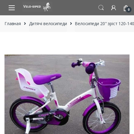
Skip
Skip
to
to
0
navigation
content
Главная
Дитячі велосипеди
Велосипеди 20" зріст 120-140