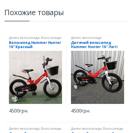
Похожие товары
Дитячі велосипеди
,
Велосипеди
Дитячі велосипеди
16" зріст 100-116 см
Велосипед Hammer Hunter
Дитячий велосипед
16″ Красный
Hammer Hunter 16″ Литі
диски Червоний
4500
грн.
4500
грн.
Дитячі велосипеди
,
Велосипеди
Дитячі велосипеди
,
Велосипеди
16" зріст 100-116 см
18" зріст 110-130 см