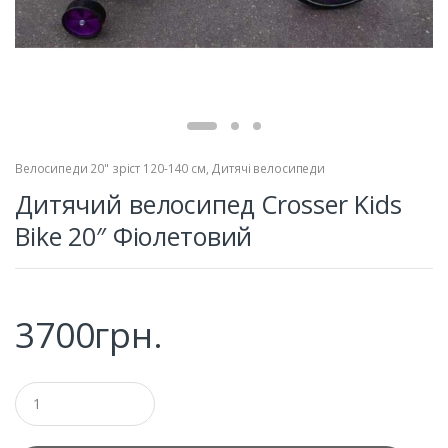
Велосипеди 20" зріст 120-140 см
,
Дитячі велосипеди
Дитячий велосипед Crosser Kids
Bike 20″ Фіолетовий
3700
грн.
Q
u
a
n