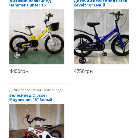
Дитячий велосипед
Дитячий велосипед Corso
Hammer Hunter 16″
Revolt 18″ Синій
Жовтий
4400
грн.
4750
грн.
Дитячі велосипеди
,
Велосипеди
16" зріст 100-116 см
Велосипед Crosser
Magnesium 16″ Белый