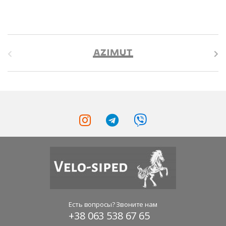
B
r
a
n
d
s
C
a
r
Есть вопросы? Звоните нам
+38 063 538 67 65
o