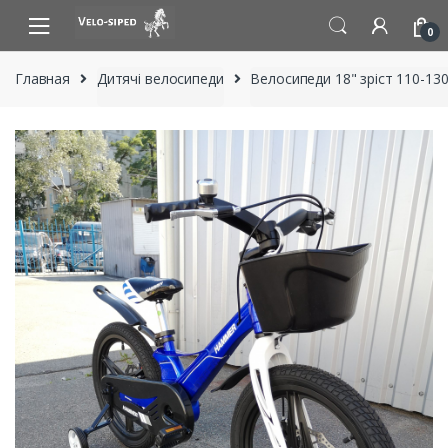
Skip
Skip
to
to
0
navigation
content
Главная
Дитячі велосипеди
Велосипеди 18" зріст 110-130