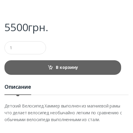
5500
грн.
Q
u
a
n
t
В корзину
i
t
y
Описание
Детский Велосипед Хаммер выполнен из магниевой рамы
что делает велосипед необычайно легким по сравнению с
обычными велосипеда выполненными из стали.