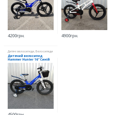
4200
грн.
4900
грн.
Дитячі велосипеди
,
Велосипеди
16" зріст 100-116 см
Дитячий велосипед
Hammer Hunter 16″ Синій
Литі диски
4500
грн.