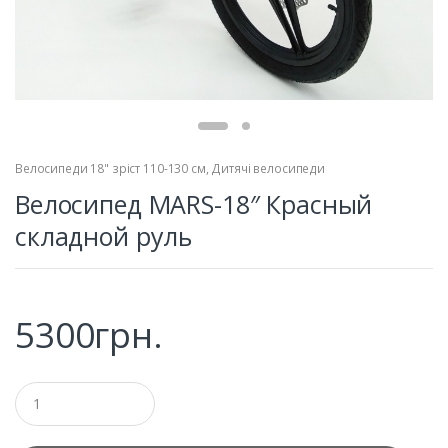
Велосипеди 18" зріст 110-130 см
,
Дитячі велосипеди
Велосипед MARS-18″ Красный
складной руль
5300
грн.
Q
u
a
n