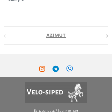
B
r
a
n
d
s
C
a
r
Есть вопросы? Звоните нам