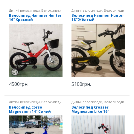
Дитячі велосипеди
,
Велосипеди
Дитячі велосипеди
,
Велосипеди
16" зріст 100-116 см
18" зріст 110-130 см
Велосипед Hammer Hunter
Велосипед Hammer Hunter
16″ Красный
18″ Жёлтый
4500
грн.
5100
грн.
Дитячі велосипеди
,
Велосипеди
Дитячі велосипеди
,
Велосипеди
14" зріст 90-107 см
16" зріст 100-116 см
Велосипед Corso
Велосипед Crosser
Magnesium 14″ Синий
Magnesium bike 16″