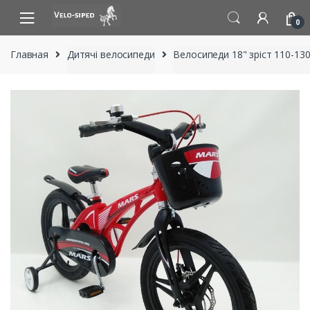
Skip
Skip
to
to
0
navigation
content
Главная
Дитячі велосипеди
Велосипеди 18" зріст 110-130