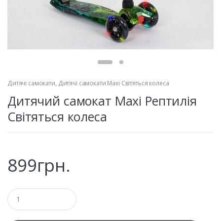
Дитячі самокати
,
Дитячі самокати Maxi Світяться колеса
Дитячий самокат Maxi Рептилія
Світяться колеса
899
грн.
Q
u
a
n