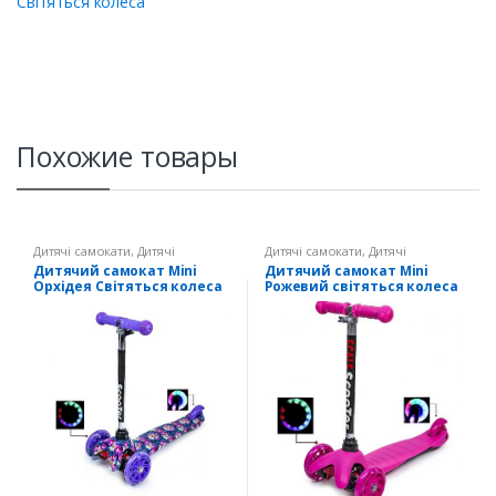
Світяться колеса
Похожие товары
Дитячі самокати
,
Дитячі
Дитячі самокати
,
Дитячі
самокати Mini Світяться колеса
самокати Mini Світяться колеса
Дитячий самокат Mini
Дитячий самокат Mini
Орхідея Світяться колеса
Рожевий світяться колеса