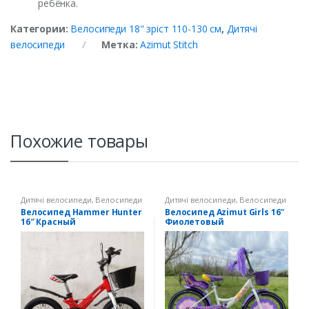
ребёнка.
Категории:
Велосипеди 18" зріст 110-130 см
,
Дитячі
велосипеди
Метка:
Azimut Stitch
Похожие товары
Дитячі велосипеди
,
Велосипеди
Дитячі велосипеди
,
Велосипеди
16" зріст 100-116 см
16" зріст 100-116 см
Велосипед Hammer Hunter
Велосипед Azimut Girls 16″
16″ Красный
Фиолетовый