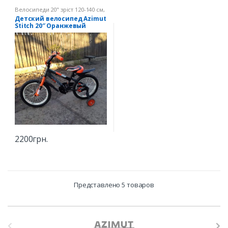
Велосипеди 20" зріст 120-140 см
,
Дитячі велосипеди
Детский велосипед Azimut
Stitch 20″ Оранжевый
2200
грн.
Представлено 5 товаров
B