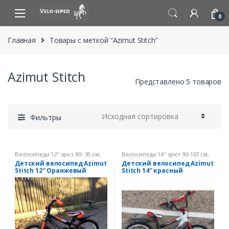
Skip
Skip
to
to
0
navigation
content
Главная
Товары с меткой “Azimut Stitch”
Azimut Stitch
Представлено 5 товаров
Фильтры
Велосипеди 12" зріст 80- 95 см
,
Велосипеди 14" зріст 90-107 см
,
Дитячі велосипеди
Дитячі велосипеди
Детский велосипед Azimut
Детский велосипед Azimut
Stitch 12″ Оранжевый
Stitch 14″ красный