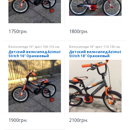
1750
грн.
1800
грн.
Велосипеди 16" зріст 100-116 см
,
Велосипеди 18" зріст 110-130 см
,
Дитячі велосипеди
Дитячі велосипеди
Детский велосипед Azimut
Детский велосипед Azimut
Stitch 16″ Оранжевый
Stitch 18″ Оранжевый
1900
грн.
2100
грн.