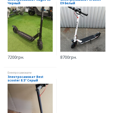
Черный
Е9 Белый
7200
грн.
8700
грн.
Електросамокати
Электросамокат Best
scooter 8.5″ Серый