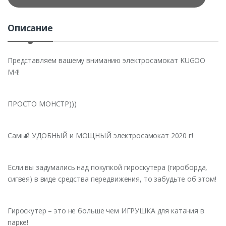
t
y
Описание
Представляем вашему вниманию электросамокат KUGOO
M4!
ПРОСТО МОНСТР)))
Самый УДОБНЫЙ и МОЩНЫЙ электросамокат 2020 г!
Если вы задумались над покупкой гироскутера (гироборда,
сигвея) в виде средства передвижения, то забудьте об этом!
Гироскутер – это не больше чем ИГРУШКА для катания в
парке!