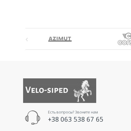
B
r
a
n
d
s
C
Есть вопросы? Звоните нам
a
+38 063 538 67 65
r