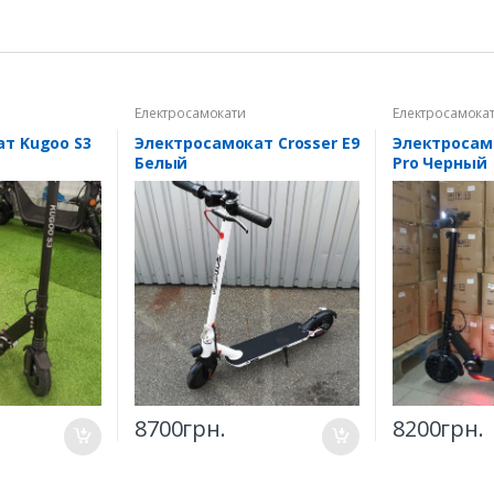
Електросамокати
Електросамока
т Kugoo S3
Электросамокат Crosser Е9
Электросам
Белый
Pro Черный
8700
грн.
8200
грн.