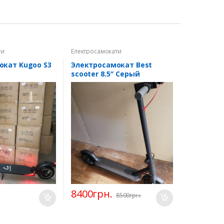
ти
Електросамокати
окат Kugoo S3
Электросамокат Best
scooter 8.5″ Серый
8400
грн.
8500
грн.