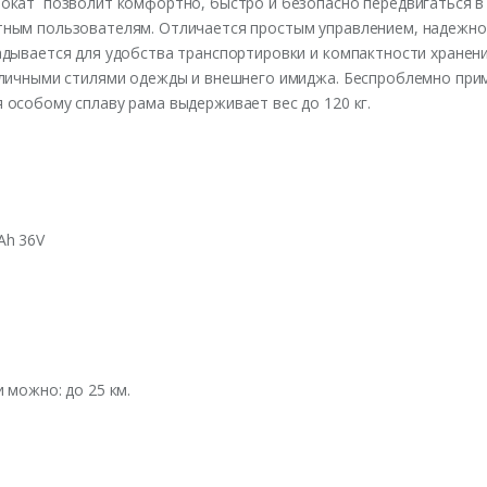
окат позволит комфортно, быстро и безопасно передвигаться в 
ным пользователям. Отличается простым управлением, надежной
адывается для удобства транспортировки и компактности хранен
зличными стилями одежды и внешнего имиджа. Беспроблемно при
особому сплаву рама выдерживает вес до 120 кг.
Ah 36V
 можно: до 25 км.