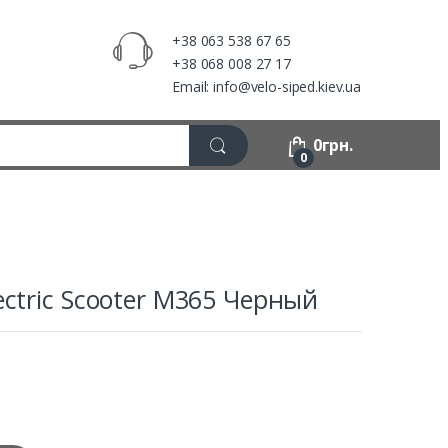
+38 063 538 67 65
+38 068 008 27 17
Email: info@velo-siped.kiev.ua
0
грн.
0
ctric Scooter M365 Черный