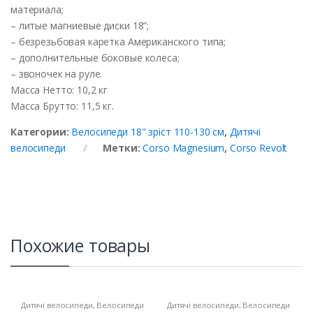
материала;
– литые магниевые диски 18”;
– безрезьбовая каретка Американского типа;
– дополнительные боковые колеса;
– звоночек на руле.
Масса Нетто: 10,2 кг
Масса Брутто: 11,5 кг.
Категории:
Велосипеди 18" зріст 110-130 см
,
Дитячі
велосипеди
Метки:
Corso Magnesium
,
Corso Revolt
Похожие товары
Дитячі велосипеди
,
Велосипеди
Дитячі велосипеди
,
Велосипеди
18" зріст 110-130 см
18" зріст 110-130 см