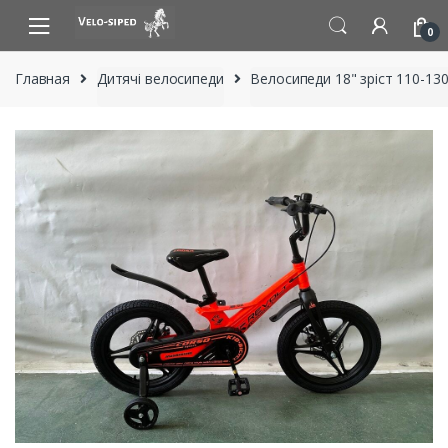
Skip
Skip
to
to
0
navigation
content
Главная
Дитячі велосипеди
Велосипеди 18" зріст 110-130