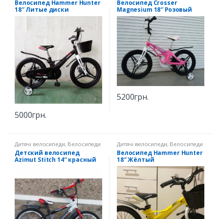
Велосипед Hammer Hunter
Велосипед Crosser
18″ Литые диски
Magnesium 18″ Розовый
5200
грн.
5000
грн.
Дитячі велосипеди
,
Велосипеди
Дитячі велосипеди
,
Велосипеди
14" зріст 90-107 см
18" зріст 110-130 см
Детский велосипед
Велосипед Hammer Hunter
Azimut Stitch 14″ красный
18″ Жёлтый