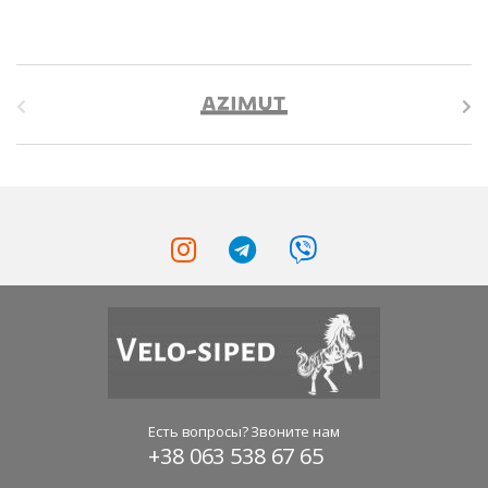
B
r
a
n
d
s
C
a
r
Есть вопросы? Звоните нам
+38 063 538 67 65
o