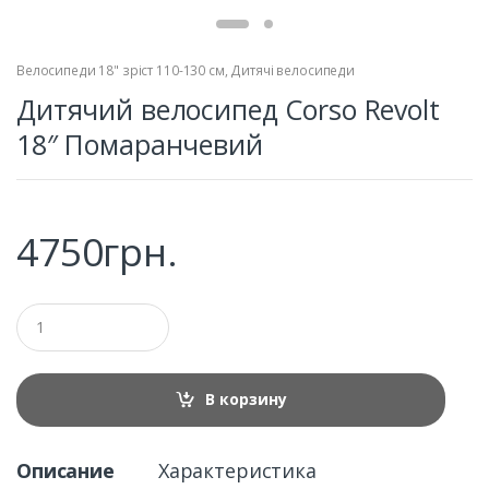
Велосипеди 18" зріст 110-130 см
,
Дитячі велосипеди
Дитячий велосипед Corso Revolt
18″ Помаранчевий
4750
грн.
Q
u
a
n
t
В корзину
i
t
y
Описание
Характеристика